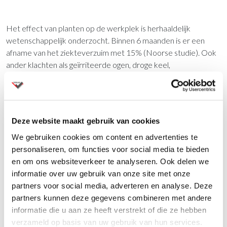
Het effect van planten op de werkplek is herhaaldelijk
wetenschappelijk onderzocht. Binnen 6 maanden is er een
afname van het ziekteverzuim met 15% (Noorse studie). Ook
ander klachten als geïrriteerde ogen, droge keel,
vermoeidheid, hoesten en hoofdpijn verminderen opmerkelijk
wanneer planten deel uitmaken van de werkplek. Verticale
binnentuinen zijn een ideale oplossing voor saaie muren in
situaties waar weinig tot geen plaats is voor groen!
Deze website maakt gebruik van cookies
We gebruiken cookies om content en advertenties te
Vragen?
personaliseren, om functies voor social media te bieden
en om ons websiteverkeer te analyseren. Ook delen we
Wij staan u graag te woord via de telefoon.
informatie over uw gebruik van onze site met onze
partners voor social media, adverteren en analyse. Deze
073-8000266
partners kunnen deze gegevens combineren met andere
informatie die u aan ze heeft verstrekt of die ze hebben
verzameld op basis van uw gebruik van hun services.