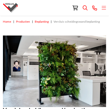
Home
Producten
Beplanting
Versluis scheidingswand beplanting