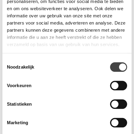
personaliseren, om functies voor social media te bieden
geconcentreerd in rust te kunnen werken. Zowel de
en om ons websiteverkeer te analyseren. Ook delen we
Treehouse als de Beachhouse houden contact met hun
informatie over uw gebruik van onze site met onze
omgeving. Het belangrijkste voordeel van een open office blijft
partners voor social media, adverteren en analyse. Deze
op deze manier behouden. Bovendien breekt het speelse
partners kunnen deze gegevens combineren met andere
karakter van de Beachhouse het ijs als u in gesprek gaat met
informatie die u aan ze heeft verstrekt of die ze hebben
een onbekende collega of relatie.
verzameld op basis van uw gebruik van hun services.
Toestemmingsselectie
Vragen?
Noodzakelijk
Wij staan u graag te woord via de telefoon.
Voorkeuren
073-8000266
Statistieken
Marketing
Gerelateerde producten