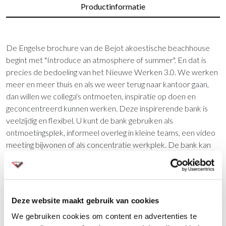
Productinformatie
De Engelse brochure van de Bejot akoestische beachhouse
begint met "Introduce an atmosphere of summer". En dat is
precies de bedoeling van het Nieuwe Werken 3.0. We werken
meer en meer thuis en als we weer terug naar kantoor gaan,
dan willen we collega's ontmoeten, inspiratie op doen en
geconcentreerd kunnen werken. Deze inspirerende bank is
veelzijdig en flexibel. U kunt de bank gebruiken als
ontmoetingsplek, informeel overleg in kleine teams, een video
meeting bijwonen of als concentratie werkplek. De bank kan
worden bekleed met akoestische stoffering. Zowel de binnen
als de buitenkant.
In contact en toch rust op kantoor
Deze website maakt gebruik van cookies
Door verschillende hoeken te creëren op kantoor, kunnen
We gebruiken cookies om content en advertenties te
voormalige kantoortuinen worden gebruikt om