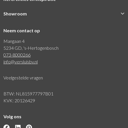
Showroom
Neem contact op
Mangaan 4
5234 GD, 's-Hertogenbosch
073-8000266
info@versluisbv.nl
Veelgestelde vragen
BTW: NL815977797B01
KVK: 20126429
Volg ons