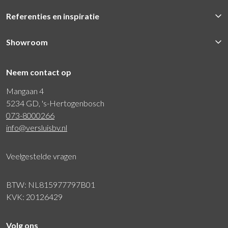
Referenties en inspiratie
Showroom
Neem contact op
Mangaan 4
5234 GD, 's-Hertogenbosch
073-8000266
info@versluisbv.nl
Veelgestelde vragen
BTW: NL815977797B01
KVK: 20126429
Volg ons