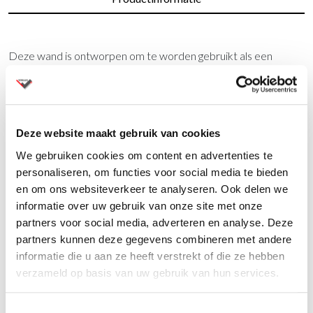
Deze wand is ontworpen om te worden gebruikt als een
lichtgewicht geluidsabsorber in het bovenste frequentie bereik
(500 Hz en hoger). Deze panelen helpen storende reflecties
van omgevingsgeluiden te verminderen, zoals stemmen,
telefoons, enz.
Deze website maakt gebruik van cookies
We gebruiken cookies om content en advertenties te
Vragen?
personaliseren, om functies voor social media te bieden
en om ons websiteverkeer te analyseren. Ook delen we
Wij staan u graag te woord via de telefoon.
informatie over uw gebruik van onze site met onze
partners voor social media, adverteren en analyse. Deze
073-8000266
partners kunnen deze gegevens combineren met andere
informatie die u aan ze heeft verstrekt of die ze hebben
verzameld op basis van uw gebruik van hun services.
Toestemmingsselectie