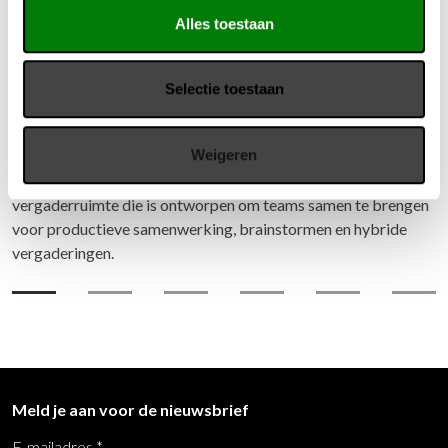
Alles toestaan
Selectie toestaan
Phonealone Conference booth
Weigeren
De PhoneAlone Conference booth is een ruime, geluiddichte
vergaderruimte die is ontworpen om teams samen te brengen
voor productieve samenwerking, brainstormen en hybride
vergaderingen.
Meld je aan voor de nieuwsbrief
E-mailadres
*