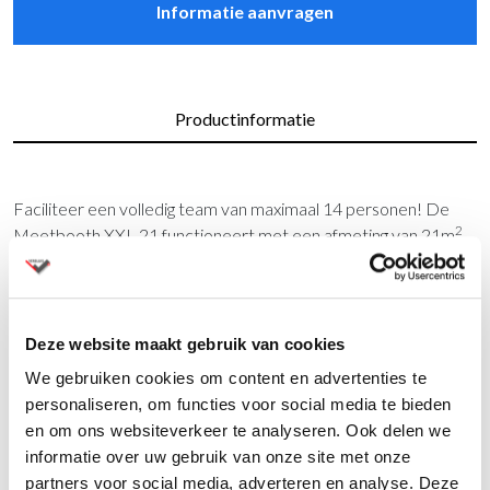
Informatie aanvragen
Productinformatie
Faciliteer een volledig team van maximaal 14 personen! De
2
Meetbooth XXL 21 functioneert met een afmeting van 21m
gemakkelijk als een vergaderzaal of een samenwerkingsruimte
voor een groot team. De grote omvang van deze ruimte is
ideaal voor het faciliteren van belangrijke conferenties of
presentaties.
Deze website maakt gebruik van cookies
We gebruiken cookies om content en advertenties te
Krachtige ventilatie zorgt te allen tijde voor frisse lucht. Een
personaliseren, om functies voor social media te bieden
CO2-sensor bewaakt actief de luchtkwaliteit. Voeg Lohko
en om ons websiteverkeer te analyseren. Ook delen we
Pure-technologie toe om bacteriën en virussen uit de lucht en
informatie over uw gebruik van onze site met onze
ziekteverwekkers uit oppervlakken te verwijderen.
partners voor social media, adverteren en analyse. Deze