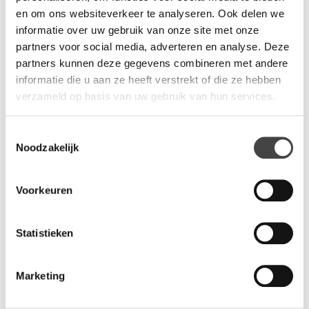
Cellular flexibele werkplekken
en om ons websiteverkeer te analyseren. Ook delen we
informatie over uw gebruik van onze site met onze
Cellular is flexibel in opbouw omdat de werkplekken makkelijk
partners voor social media, adverteren en analyse. Deze
uitbreidbaar zijn, en een flexibele opstelling hebben. Door de
partners kunnen deze gegevens combineren met andere
modulaire opbouw van de kantoorwerkplekken verandert u
informatie die u aan ze heeft verstrekt of die ze hebben
makkelijk de indeling van uw werkruimte.
verzameld op basis van uw gebruik van hun services.
Vragen?
Toestemmingsselectie
Noodzakelijk
Wij staan u graag te woord via de telefoon.
073-8000266
Voorkeuren
Statistieken
Marketing
Gerelateerde producten