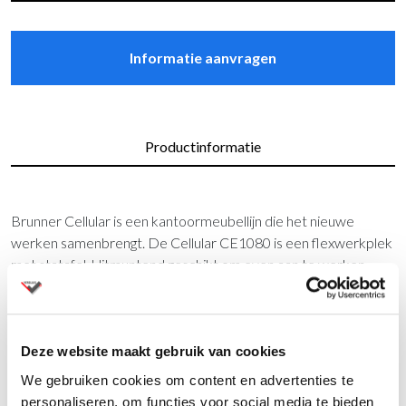
Informatie aanvragen
Productinformatie
Brunner Cellular is een kantoormeubellijn die het nieuwe
werken samenbrengt. De Cellular CE1080 is een flexwerkplek
met statafel. Uitmuntend geschikt om even aan te werken
wanneer u lang achter uw computer hebt gezeten. Staand
werken zorgt voor een afwisselende werkhouden, waarbij rug
en schouders ontlast worden. De akoestische scheidingswand
dempt omgevingsgeluid en biedt de nodige privacy om
Deze website maakt gebruik van cookies
ongestoord te kunnen werken.
We gebruiken cookies om content en advertenties te
personaliseren, om functies voor social media te bieden