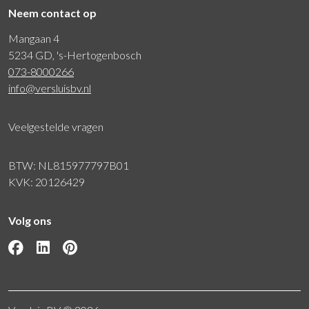
Neem contact op
Mangaan 4
5234 GD, 's-Hertogenbosch
073-8000266
info@versluisbv.nl
Veelgestelde vragen
BTW: NL815977797B01
KVK: 20126429
Volg ons