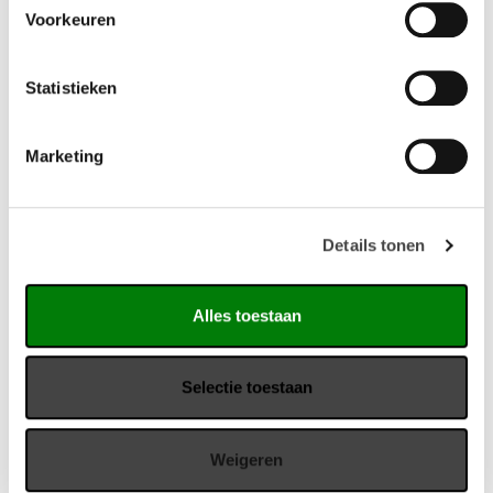
Lekbak: inclusief kunststof lekbak
Voorkeuren
Vragen?
Statistieken
Wij staan u graag te woord via de telefoon.
Marketing
073-8000266
Details tonen
Alles toestaan
Gerelateerde producten
Selectie toestaan
Weigeren