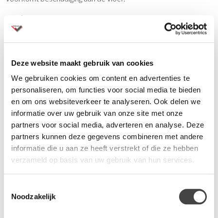
Drip-tray
Revolved is uitgerust met een rubberen drip-tray. Paraplu’s
blijven netjes op hun plek staan en regenwater wordt
Deze website maakt gebruik van cookies
opgevangen.
We gebruiken cookies om content en advertenties te
Duurzaam design
personaliseren, om functies voor social media te bieden
en om ons websiteverkeer te analyseren. Ook delen we
Met Revolved haal je duurzaam Nederlands design in huis.
informatie over uw gebruik van onze site met onze
Geen poespas, maar terug naar de essentie met spaarzaam en
partners voor social media, adverteren en analyse. Deze
hoogwaardig materiaalgebruik als uitgangspunt. Het resultaat is
partners kunnen deze gegevens combineren met andere
een tijdloos en bijna onverwoestbaar product van staal.
informatie die u aan ze heeft verstrekt of die ze hebben
Specificaties:
verzameld op basis van uw gebruik van hun services.
Bak: in zwart geëpoxeerd staal
Toestemmingsselectie
Noodzakelijk
Ring: zwarte kunststof vloerbeschermingsring