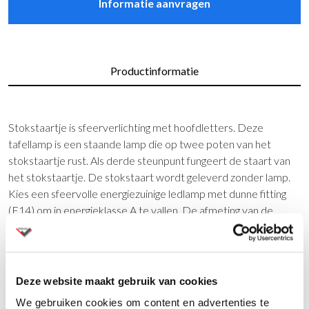
Informatie aanvragen
Productinformatie
Stokstaartje is sfeerverlichting met hoofdletters. Deze
tafellamp is een staande lamp die op twee poten van het
stokstaartje rust. Als derde steunpunt fungeert de staart van
het stokstaartje. De stokstaart wordt geleverd zonder lamp.
Kies een sfeervolle energiezuinige ledlamp met dunne fitting
(E14) om in energieklasse A te vallen. De afmeting van de
tafellamp is 10 x 15 x 38 cm. In het netsnoer zit een aan/ uit
schakelaar verwerkt. Het snoer heeft een lengte van 1,6
meter.
Deze website maakt gebruik van cookies
Specificaties:
We gebruiken cookies om content en advertenties te
• Materiaal: kunststof