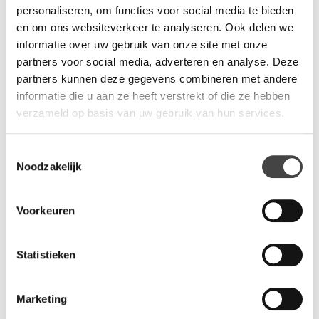
personaliseren, om functies voor social media te bieden
• Kleur: zwart
en om ons websiteverkeer te analyseren. Ook delen we
• Energie klasse: nvt, afhankelijk van gebruikte verlichtingsbron
informatie over uw gebruik van onze site met onze
• Exclusief lichtbron
partners voor social media, adverteren en analyse. Deze
• Snoerlengte: 1,6 meter
partners kunnen deze gegevens combineren met andere
• Afmeting 10 x 15 x 38 cm
informatie die u aan ze heeft verstrekt of die ze hebben
verzameld op basis van uw gebruik van hun services.
Vragen?
Toestemmingsselectie
Wij staan u graag te woord via de telefoon.
Noodzakelijk
073-8000266
Voorkeuren
Statistieken
Gerelateerde producten
Marketing