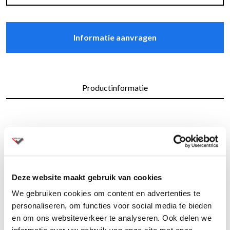
Informatie aanvragen
Productinformatie
De Meetbooth L is een middelgrote werkruimte voor
2
maximaal 5 personen. Deze booth van 5,2m
is de ideale plek
voor kleine teams om te brainstormen en te werken aan
projecten in een comfortabele en rustige omgeving.
Deze website maakt gebruik van cookies
Krachtige ventilatie zorgt te allen tijde voor frisse lucht. Een
We gebruiken cookies om content en advertenties te
CO2-sensor bewaakt actief de luchtkwaliteit. Voeg Lohko
personaliseren, om functies voor social media te bieden
Pure-technologie toe om bacteriën en virussen uit de lucht en
en om ons websiteverkeer te analyseren. Ook delen we
ziekteverwekkers uit oppervlakken te verwijderen.