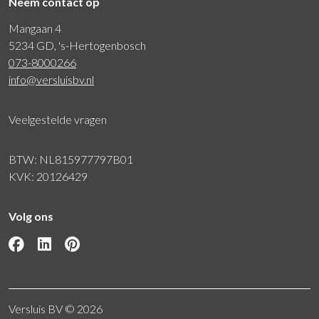
Neem contact op
Mangaan 4
5234 GD, 's-Hertogenbosch
073-8000266
info@versluisbv.nl
Veelgestelde vragen
BTW: NL815977797B01
KVK: 20126429
Volg ons
Versluis BV © 2026