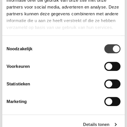
informatie over uw gebruik van onze site met onze
partners voor social media, adverteren en analyse. Deze
partners kunnen deze gegevens combineren met andere
Vragen?
informatie die u aan ze heeft verstrekt of die ze hebben
Wij staan u graag te woord via de telefoon.
verzameld op basis van uw gebruik van hun services.
073-8000266
Toestemmingsselectie
Noodzakelijk
Voorkeuren
Gerelateerde producten
Statistieken
Marketing
Details tonen