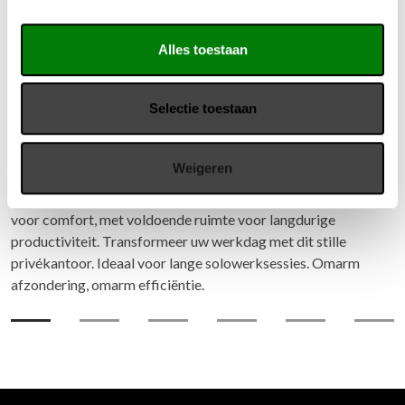
Alles toestaan
Selectie toestaan
PhoneAlone Work Booth Classic
Weigeren
Ontdek 'The Work Booth': uw persoonlijke focusfort voor
ononderbroken, individueel werken. Ergonomisch ontworpen
voor comfort, met voldoende ruimte voor langdurige
productiviteit. Transformeer uw werkdag met dit stille
privékantoor. Ideaal voor lange solowerksessies. Omarm
afzondering, omarm efficiëntie.