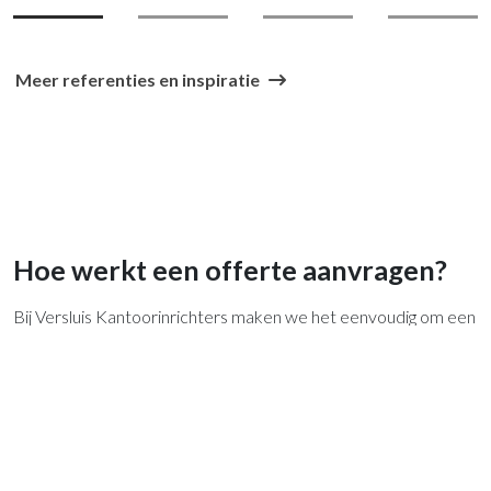
Meer referenties en inspiratie
Hoe werkt een offerte aanvragen?
Bij Versluis Kantoorinrichters maken we het eenvoudig om een
offerte aan te vragen:
Geef uw wensen door
– Vul ons online formulier in of neem
contact
op.
Gratis adviesgesprek
– Wij bespreken uw behoeften en
bekijken de mogelijkheden.