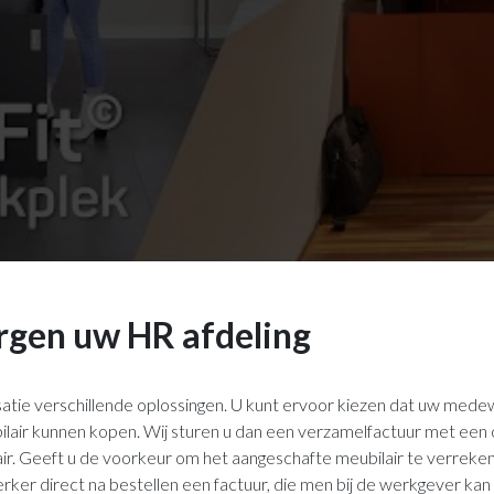
rgen uw HR afdeling
satie verschillende oplossingen. U kunt ervoor kiezen dat uw med
air kunnen kopen. Wij sturen u dan een verzamelfactuur met een 
ir. Geeft u de voorkeur om het aangeschafte meubilair te verreken
ker direct na bestellen een factuur, die men bij de werkgever kan