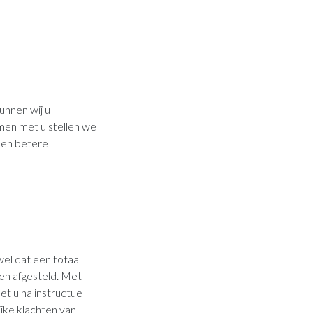
unnen wij u
men met u stellen we
 een betere
el dat een totaal
den afgesteld. Met
eet u na instructue
jke klachten van