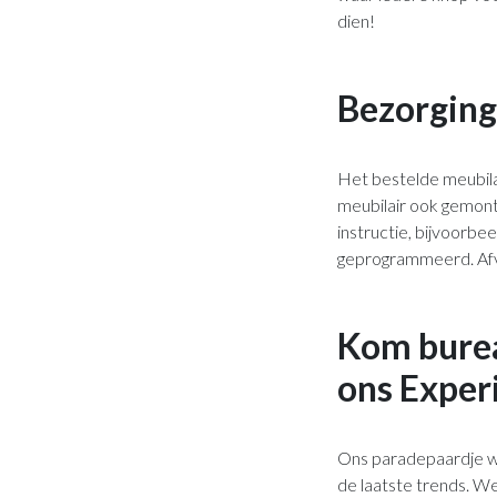
dien!
Bezorging
Het bestelde meubila
meubilair ook gemont
instructie, bijvoorbe
geprogrammeerd. Afva
Kom bureau
ons Exper
Ons paradepaardje wa
de laatste trends. We