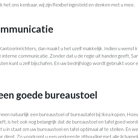
et ons kenbaar, wij zijn flexibel ingesteld en denken met u mee.
ommunicatie
 Kantoorinrichters, dan maakt u het uzelf makkelijk. Indien u wenst k
interne communicatie. Zonder dat u de regie uit handen geeft. Sa
sten kunt u zelf bijschafen. En uw bedrijfslogo wordt gebruikt voor
 een goede bureaustoel
n natuurlijk een bureaustoel of bureautafel bij Ikea kopen. Hoew
eft, is het ook nog belangrijk dat de bureaustoel en tafel goed wor
t u in staat om uw bureaustoel en tafel optimaal af te stellen. En w
r dient. Zo voorkomt u een verkeerde zithouding met alle lichameli