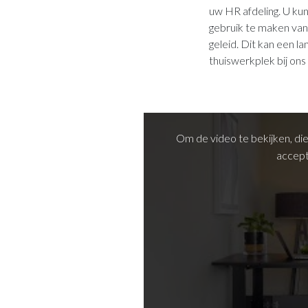
uw HR afdeling. U ku
gebruik te maken van
geleid. Dit kan een 
thuiswerkplek bij ons
Om de video te bekijken, di
accept