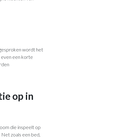
fgesproken wordt het
g even een korte
orden
ie op in
oom die inspeelt op
. Net zoals een bed,