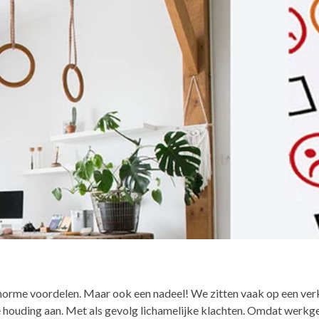
ein
Kleurthema Soft Being
Akoestische k
Annenborch
eidingswanden
Kleurthema Smart Balance
Akoestische 
HKG
r
Kleurthema Urban Living
Dividers
O'Neill
Kleurthema Multi Creation
Direxta
Envisor
Wegrestauran
De Rooyse Wi
Akoestische 
plaatsen bij B
orme voordelen. Maar ook een nadeel! We zitten vaak op een ver
houding aan. Met als gevolg lichamelijke klachten. Omdat werkg