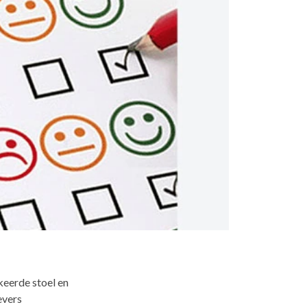
asten
Sfeer
plantenbakken
Raambekleding
Lockers
Thuiskantoor
t Zeebrugge
ssel
wandpanelen
erg Electro Tiel
keerde stoel en
evers