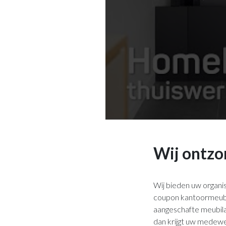
Wij ontzo
Wij bieden uw organi
coupon kantoormeubil
aangeschafte meubila
dan krijgt uw medewer