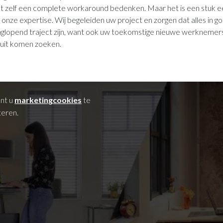
nt zelf een complete workaround bedenken. Maar het is een stuk e
 onze expertise. Wij begeleiden uw project en zorgen dat alles in 
langlopend traject zijn, want ook uw toekomstige nieuwe werknemer
 uit komen zoeken.
ent u
marketingcookies
te
eren.