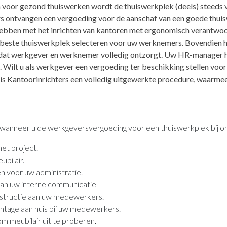
n voor gezond thuiswerken wordt de thuiswerkplek (deels) steeds 
 ontvangen een vergoeding voor de aanschaf van een goede thui
hebben met het inrichten van kantoren met ergonomisch verantwoo
e beste thuiswerkplek selecteren voor uw werknemers. Bovendien 
dat werkgever en werknemer volledig ontzorgt. Uw HR-manager hoe
. Wilt u als werkgever een vergoeding ter beschikking stellen voo
luis Kantoorinrichters een volledig uitgewerkte procedure, waarmee
n wanneer u de werkgeversvergoeding voor een thuiswerkplek bij on
het project.
bilair.
n voor uw administratie.
an uw interne communicatie
structie aan uw medewerkers.
ntage aan huis bij uw medewerkers.
 meubilair uit te proberen.