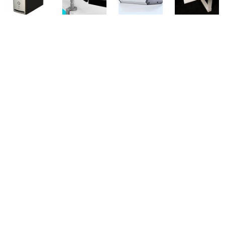
Versluis kantoorinrichters lost uw
probleem op