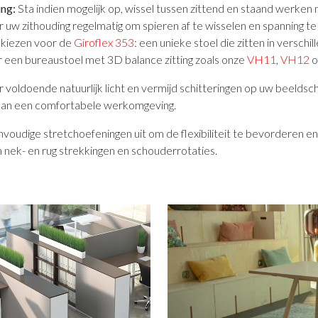
ing:
Sta indien mogelijk op, wissel tussen zittend en staand werke
r uw zithouding regelmatig om spieren af te wisselen en spanning t
 kiezen voor de
Giroflex 353
: een unieke stoel die zitten in verschil
r een bureaustoel met 3D balance zitting zoals onze
VH11
,
VH12
o
 voldoende natuurlijk licht en vermijd schitteringen op uw beeld
 aan een comfortabele werkomgeving.
voudige stretchoefeningen uit om de flexibiliteit te bevorderen en
 nek- en rug strekkingen en schouderrotaties.