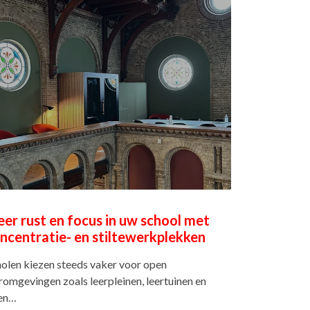
er rust en focus in uw school met
ncentratie- en stiltewerkplekken
olen kiezen steeds vaker voor open
romgevingen zoals leerpleinen, leertuinen en
en…