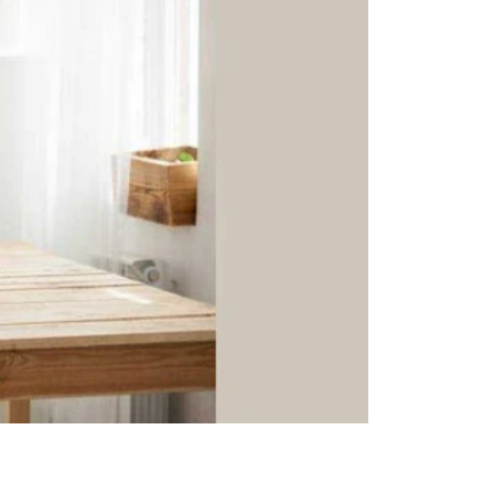
asten
Sfeer
plantenbakken
Raambekleding
Lockers
Thuiskantoor
t Zeebrugge
ssel
wandpanelen
erg Electro Tiel