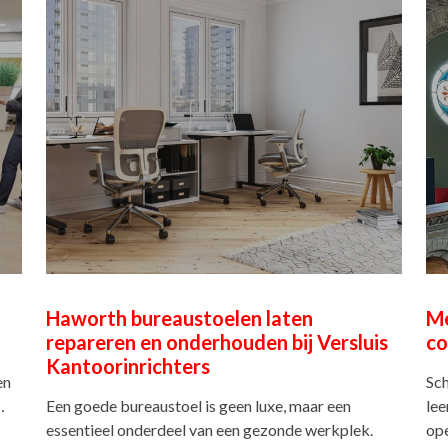
Haworth bureaustoelen laten
Me
repareren en onderhouden bij Versluis
co
Kantoorinrichters
en
Sch
…
Een goede bureaustoel is geen luxe, maar een
lee
essentieel onderdeel van een gezonde werkplek.
op