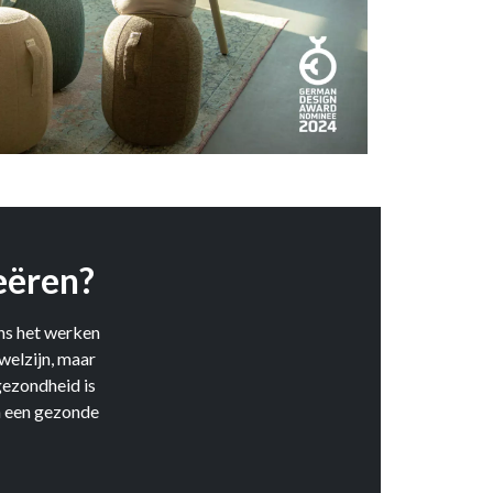
eëren?
ns het werken
welzijn, maar
gezondheid is
n een gezonde