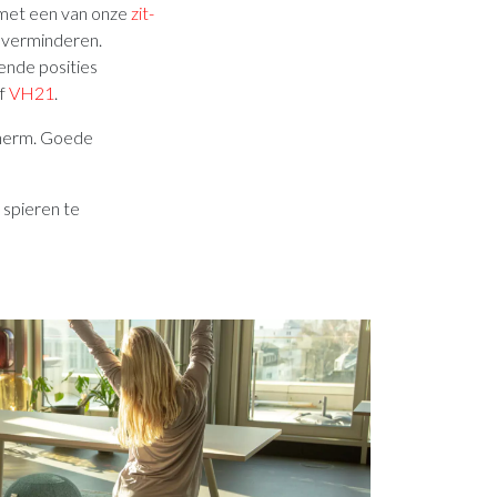
n met een van onze
zit-
e verminderen.
lende posities
f
VH21
.
scherm. Goede
 spieren te