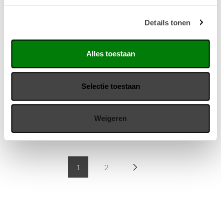
Details tonen
Design vergaderstoel 04
Design vergaderstoel 05
De Versluis Design
Stijlvolle vergaderstoel
Alles toestaan
Vergaderstoel 04
voorzien van 100%
combineert stijlvol design
gerecycled duurzame
Selectie toestaan
met hoogwaardig
stoffering.
zitcomfort, en is…
€ 213,-
excl. BTW
Weigeren
€ 199,-
excl. BTW
1
2