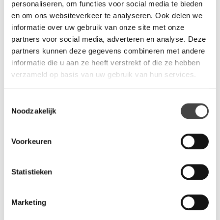
personaliseren, om functies voor social media te bieden
en om ons websiteverkeer te analyseren. Ook delen we
informatie over uw gebruik van onze site met onze
partners voor social media, adverteren en analyse. Deze
Vergaderstoel 930 zwart
Vergaderstoel 931 zwart
partners kunnen deze gegevens combineren met andere
Vergaderstoel met lage rug
Vergaderstoel met hoge rug
informatie die u aan ze heeft verstrekt of die ze hebben
gestoffeerd met gerecyclede
gestoffeerd met gerecyclede
verzameld op basis van uw gebruik van hun services.
polyester stof.
polyester stof.
€ 156,-
€ 184,-
Toestemmingsselectie
excl. BTW
excl. BTW
Noodzakelijk
Voorkeuren
Statistieken
Marketing