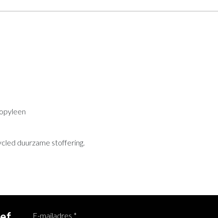
ropyleen
ycled duurzame stoffering.
ief
E-mailadres
*