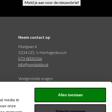
Meld je aan voor de nieuwsbrief
Neem contact op
Mangaan 4
5234 GD, 's-Hertogenbosch
073-8000266
info@versluisbv.nl
Veelgestelde vragen
BTW: NL815977797B01
Alles toestaan
KVK: 20126429
al media te
 van onze
Selectie toestaan
deze gegevens