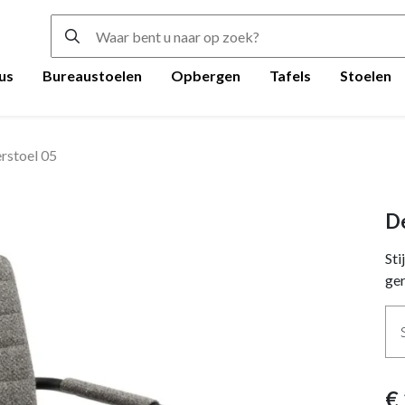
us
Bureaustoelen
Opbergen
Tafels
Stoelen
rstoel 05
De
Sti
ger
€