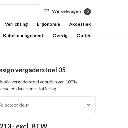
Winkelwagen
0
Verlichting
Ergonomie
Akoestiek
Kabelmanagement
Overig
Outlet
sign vergaderstoel 05
jlvolle vergaderstoel voorzien van 100%
ecycled duurzame stoffering.
213
,- excl. BTW