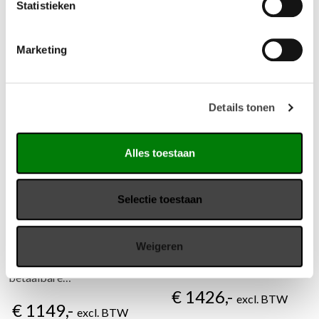
Statistieken
Marketing
Details tonen
Alles toestaan
Duo bureau Ive duo met
DOT210 zit/sta tafel
tussenscherm
Selectie toestaan
DOT210, ofwel Dining &
Duo werkplek Ive zit/sta met
Office Table, is de perfecte
memory display en usb
Weigeren
oplossing wanneer je
charger in de bediening. Een
definitief blijft…
betaalbare…
€ 1426,-
excl. BTW
€ 1149,-
excl. BTW