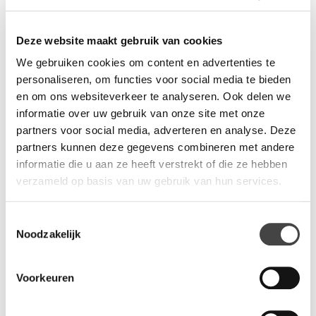
Deze website maakt gebruik van cookies
We gebruiken cookies om content en advertenties te
personaliseren, om functies voor social media te bieden
en om ons websiteverkeer te analyseren. Ook delen we
informatie over uw gebruik van onze site met onze
partners voor social media, adverteren en analyse. Deze
partners kunnen deze gegevens combineren met andere
Duo slinger bureau
Elektrisch verstelbaar Duo
informatie die u aan ze heeft verstrekt of die ze hebben
zit sta bureau Ive duo
verzameld op basis van uw gebruik van hun services.
Dit duo slinger zit/zit bureau
Duo werkplek Ive zit/sta met
is een betaalbare
memory display en usb
Toestemmingsselectie
ergonomische duo werkplek.
charger in de bediening. Een
Noodzakelijk
€ 715,-
betaalbare…
excl. BTW
Voorkeuren
€ 808,-
excl. BTW