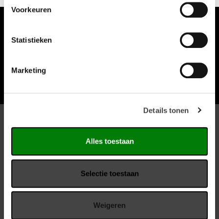
Voorkeuren
Meld je aan voor de nieuwsbrief
Statistieken
E-mailadres
*
Marketing
Meld je aan voor de nieuwsbrief
Details tonen
Klantenservice
Alles toestaan
Leveringsvoorwaarden
Selectie toestaan
Kantoorinrichting
Weigeren
Neem contact op