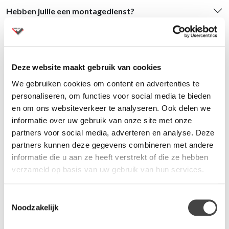
Hebben jullie een montagedienst?
Kunnen jullie een volledig kantoor inrichten?
Ik heb een bestelling gedaan, hoe nu verder?
Deze website maakt gebruik van cookies
We gebruiken cookies om content en advertenties te
Kan ik de meubels eerst bekijken of proberen?
personaliseren, om functies voor social media te bieden
en om ons websiteverkeer te analyseren. Ook delen we
Leveren jullie ook aan bedrijven en particulieren?
informatie over uw gebruik van onze site met onze
partners voor social media, adverteren en analyse. Deze
partners kunnen deze gegevens combineren met andere
Hoe kom ik aan een kortingscode?
informatie die u aan ze heeft verstrekt of die ze hebben
verzameld op basis van uw gebruik van hun services.
Wat is een vouchercode?
Toestemmingsselectie
Noodzakelijk