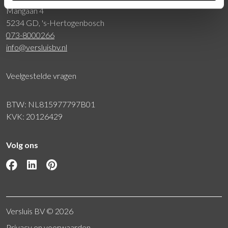
Mangaan 4
5234 GD, 's-Hertogenbosch
073-8000266
info@versluisbv.nl
Veelgestelde vragen
BTW: NL815977797B01
KVK: 20126429
Volg ons
Versluis BV © 2026
Privacy en voorwaarden