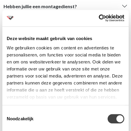
Hebben jullie een montagedienst?
Kunnen jullie een volledig kantoor inrichten?
Ik heb een bestelling gedaan, hoe nu verder?
Deze website maakt gebruik van cookies
We gebruiken cookies om content en advertenties te
Kan ik de meubels eerst bekijken of proberen?
personaliseren, om functies voor social media te bieden
en om ons websiteverkeer te analyseren. Ook delen we
Leveren jullie ook aan bedrijven en particulieren?
informatie over uw gebruik van onze site met onze
partners voor social media, adverteren en analyse. Deze
partners kunnen deze gegevens combineren met andere
Hoe kom ik aan een kortingscode?
informatie die u aan ze heeft verstrekt of die ze hebben
verzameld op basis van uw gebruik van hun services.
Wat is een vouchercode?
Toestemmingsselectie
Noodzakelijk