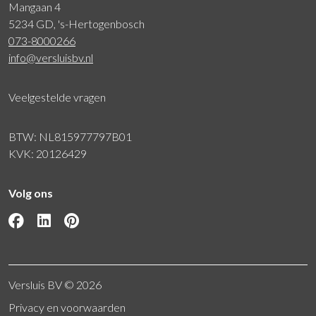
Mangaan 4
5234 GD, 's-Hertogenbosch
073-8000266
info@versluisbv.nl
Veelgestelde vragen
BTW: NL815977797B01
KVK: 20126429
Volg ons
Versluis BV © 2026
Privacy en voorwaarden