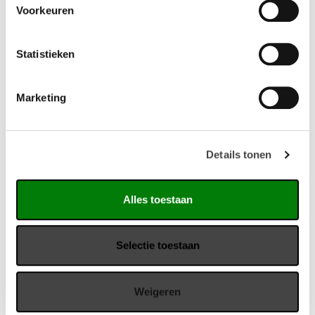
Slijtvastheid 100.000 Martindale
Voorkeuren
Afmetingen:
Zithoogte: 48 cm
Hoogte armleggers: 66 cm
Statistieken
Hoogte rug vanaf vloer: 92 cm
Breedte stoel totaal: 55 cm
Marketing
Breedte zitvlak: 45 cm
Vergaderstoel met hoge rug gestoffeerd met gerecyclede
polyester stof.
Details tonen
Vragen?
Alles toestaan
Wij staan u graag te woord via de telefoon.
Selectie toestaan
073-8000266
Weigeren