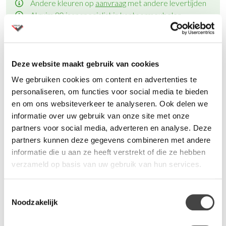
Andere kleuren op
aanvraag
met andere levertijden
Al ruim 80 jaar specialist in kantoormeubelen
Montage op aanvraag
Vraag een offerte aan
voor meerdere aantallen
Deze website maakt gebruik van cookies
We gebruiken cookies om content en advertenties te
personaliseren, om functies voor social media te bieden
Productinformatie
en om ons websiteverkeer te analyseren. Ook delen we
informatie over uw gebruik van onze site met onze
partners voor social media, adverteren en analyse. Deze
partners kunnen deze gegevens combineren met andere
Specificaties
informatie die u aan ze heeft verstrekt of die ze hebben
verzameld op basis van uw gebruik van hun services.
Leverbaar in zwart polyester stof
Sledeframe matzwart
Armleggers kunststof PU
Toestemmingsselectie
Noodzakelijk
Voorzien van 4 kunststof vloerdoppen
Stof is gemaakt van 100% gerecycled polyester