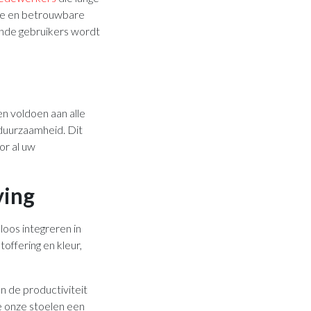
ele en betrouwbare
ende gebruikers wordt
en voldoen aan alle
 duurzaamheid. Dit
or al uw
ving
loos integreren in
offering en kleur,
n de productiviteit
 onze stoelen een