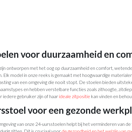
oelen voor duurzaamheid en co
zijn ontworpen met het oog op duurzaamheid en comfort, wetende 
n. Elk model in onze reeks is gemaakt met hoogwaardige materialen 
asting van een omgeving die nooit stopt. De stoelen bieden uitste
haamstypes en hebben verstelbare functies zoals zithoogte, zitdiep
iedere gebruiker zijn of haar
ideale zitpositie
kan vinden en behou
rsstoel voor een gezonde werkp
eving van onze 24-uursstoelen helpt bij het verminderen van de f
urig zitten. Dit is cruciaal voor
de gezondheid en het welzijn van