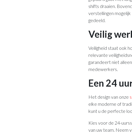
shifts draaien. Boven
verstellingen mogelij
gedeeld.
Veilig wer
Veiligheid staat ook h
relevante veiligheidsn
garandeert niet allee
medewerkers.
Een 24 uur
Het design van onze
s
elke moderne of tradi
kunt u de perfecte loo
Kies voor de 24-uurss
van uw team. Neem v