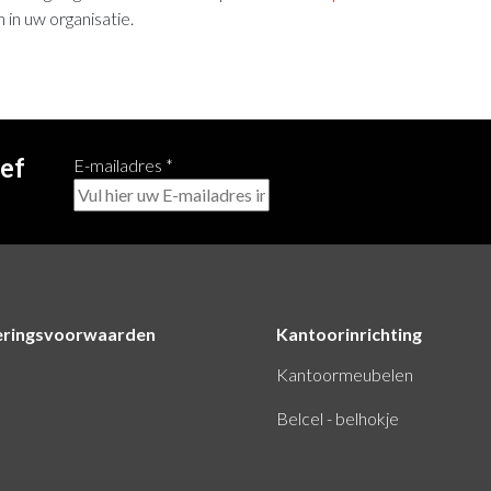
 in uw organisatie.
ief
E-mailadres
*
eringsvoorwaarden
Kantoorinrichting
Kantoormeubelen
Belcel - belhokje