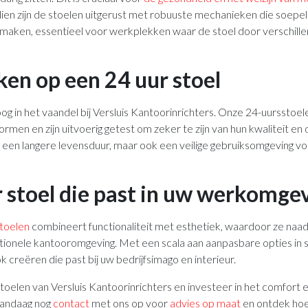
dien zijn de stoelen uitgerust met robuuste mechanieken die soep
k maken, essentieel voor werkplekken waar de stoel door verschill
ken op een 24 uur stoel
oog in het vaandel bij Versluis Kantoorinrichters. Onze 24-uursstoel
ormen en zijn uitvoerig getest om zeker te zijn van hun kwaliteit en
n een langere levensduur, maar ook een veilige gebruiksomgeving vo
 stoel die past in uw werkomge
toelen
combineert functionaliteit met esthetiek, waardoor ze naad
tionele kantooromgeving. Met een scala aan aanpasbare opties in st
k creëren die past bij uw bedrijfsimago en interieur.
toelen van Versluis Kantoorinrichters en investeer in het comfort e
andaag nog
contact
met ons op voor
advies op maat
en ontdek hoe