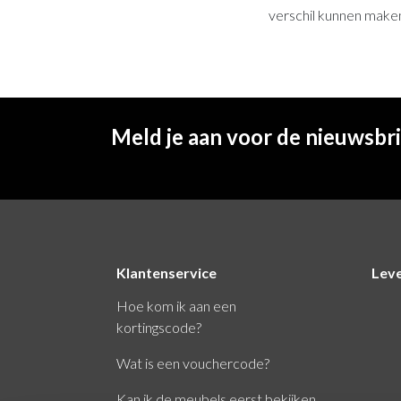
verschil kunnen maken
Meld je aan voor de nieuwsbr
Klantenservice
Lev
Hoe kom ik aan een
kortingscode?
Wat is een vouchercode?
Kan ik de meubels eerst bekijken