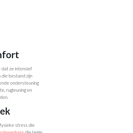
mfort
dat ze intensief
die bestand zijn
kende ondersteuning
te, rugleuning en
den.
lek
ysieke stress die
 medewerkers
die lange