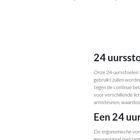
24 uursst
Onze 24-uursstoelen 
gebruikt zullen worde
tegen de continue bel
voor verschillende lic
armsteunen, waardoor 
Een 24 uu
De ergonomische vormg
gepaard gaat met langd