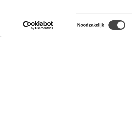
Toestemmingsselectie
Ergonomische Bureaustoel Den Bosch zwart
Noodzakelijk
De Rovo Den Bosch met een netweave ‘mesh’
rugleuning is een populaire bureaustoel die een
goede mix…