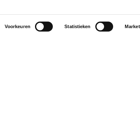
Vergaderstoel KingLux leder
Er
Voorkeuren
Statistieken
Market
Met de ROVO KingLux vergaderstoel werk je op
De
het hoogste niveau. Duurzaamheid, ergonomie,
erg
comfort;…