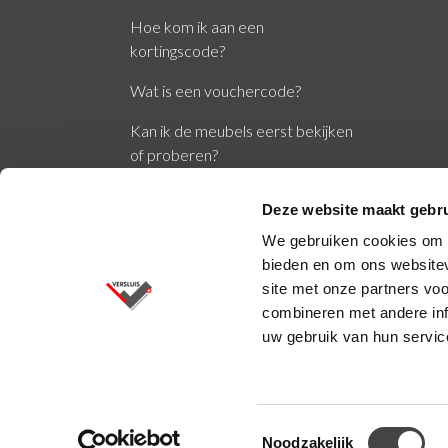
Hoe kom ik aan een
kortingscode?
Wat is een vouchercode?
Kan ik de meubels eerst bekijken
of proberen?
Wat zijn de normen EN1335 en
Deze website maakt gebru
NPR1813?
We gebruiken cookies om c
bieden en om ons websitev
site met onze partners vo
combineren met andere inf
uw gebruik van hun servic
Versluis BV © 2026
Toestemmingsselectie
Noodzakelijk