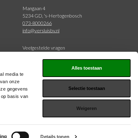
Mangaan 4
5234 GD, 's-Hertogenbosch
073-8000266
info@versluisbv.nl
Veelgestelde vragen
BTW: NL815977797B01
Alles toestaan
KVK: 20126429
al media te
 van onze
Selectie toestaan
deze gegevens
Volg ons
 op basis van
Weigeren
Privacy en voorwaarden
ing
Details tonen