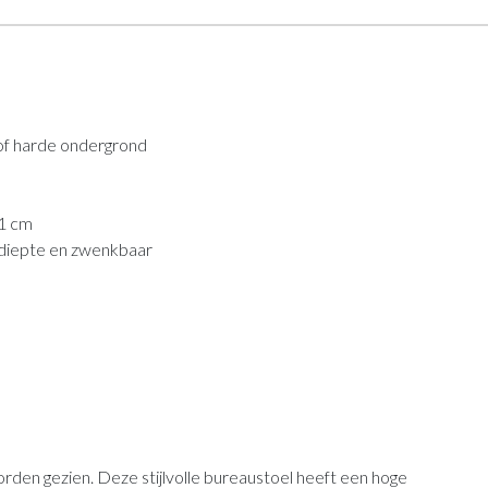
 of harde ondergrond
51 cm
 diepte en zwenkbaar
en gezien. Deze stijlvolle bureaustoel heeft een hoge