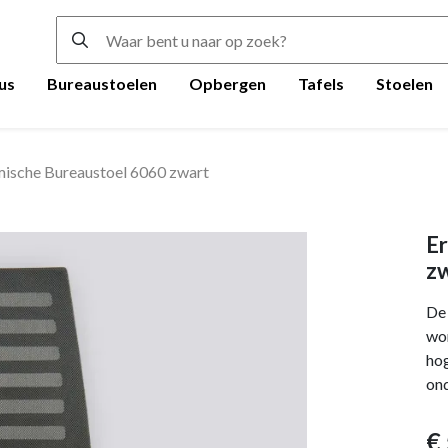
us
Bureaustoelen
Opbergen
Tafels
Stoelen
ische Bureaustoel 6060 zwart
E
z
De
wor
hog
ond
€