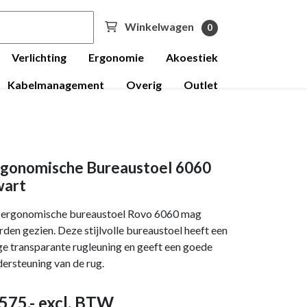
Winkelwagen
0
Verlichting
Ergonomie
Akoestiek
Kabelmanagement
Overig
Outlet
rgonomische Bureaustoel 6060
wart
 ergonomische bureaustoel Rovo 6060 mag
den gezien. Deze stijlvolle bureaustoel heeft een
e transparante rugleuning en geeft een goede
ersteuning van de rug.
575
,- excl. BTW