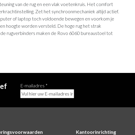
euning van de rug en een vlak voetenkruis. Het comfort
krachtinstelling. Zet het synchroonmechaniek altijd actief.
omputer of laptop toch voldoende bewegen en voorkom je
te en hoogte worden versteld. De hoge rug het strak
ts de rugverbinders maken de Rovo 6060 bureaustoel tot
ief
E-mailadres
*
eringsvoorwaarden
Kantoorinrichting