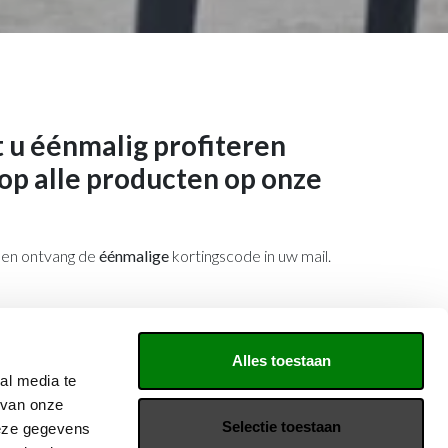
 u éé
nmalig
profiteren
op alle producten op onze
n en ontvang de
éénmalige
kortingscode in uw mail.
Alles toestaan
al media te
tvang de kortingscode in uw mail.
 van onze
Selectie toestaan
deze gegevens