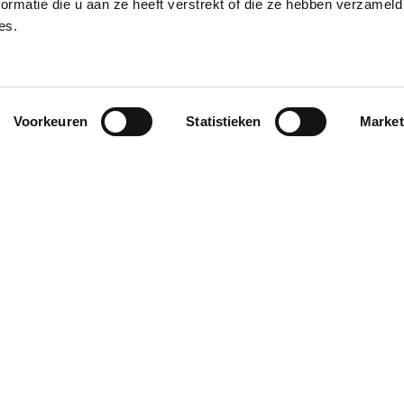
ormatie die u aan ze heeft verstrekt of die ze hebben verzameld
Akkoord
*
es.
Ik ga akkoord met
de gebruik
Verzenden
Voorkeuren
Statistieken
Market
ief
E-mailadres
*
eringsvoorwaarden
Kantoorinrichting
Kantoormeubelen
Belcel - belhokje