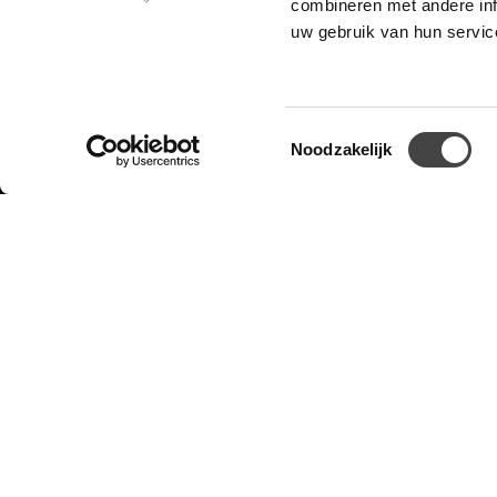
combineren met andere inf
uw gebruik van hun servic
Toestemmingsselectie
Noodzakelijk
Meld je aan voor de nieuwsbr
Klantenservice
Lev
Hoe kom ik aan een
kortingscode?
Wat is een vouchercode?