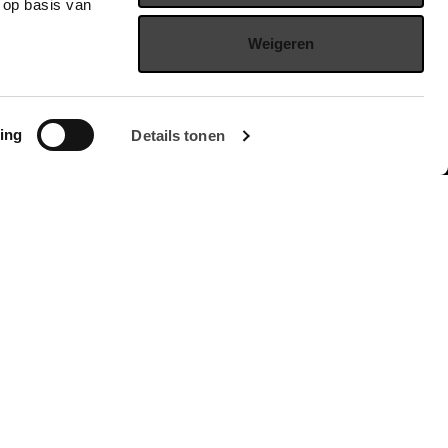
 op basis van
Weigeren
ersvoorwaarden en de privacy regeling.
ing
Details tonen
Meld je aan voor de nieuwsbrief
Neem contact op
Mangaan 4
5234 GD, 's-Hertogenbosch
073-8000266