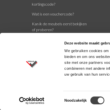
kortingscode?
Wat is een vouchercode?
Kan ik de meubels eerst bekijken
of proberen?
Wat zijn de normen EN1335 en
Deze website maakt gebru
NPR1813?
We gebruiken cookies om c
bieden en om ons websitev
site met onze partners vo
combineren met andere inf
uw gebruik van hun servic
Versluis BV © 2026
Toestemmingsselectie
Noodzakelijk