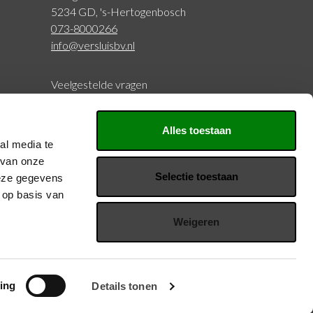
5234 GD, 's-Hertogenbosch
073-8000266
info@versluisbv.nl
Veelgestelde vragen
BTW: NL815977797B01
Alles toestaan
KVK: 20126429
al media te
 van onze
Selectie toestaan
deze gegevens
Volg ons
 op basis van
Weigeren
Privacy en voorwaarden
ing
Details tonen