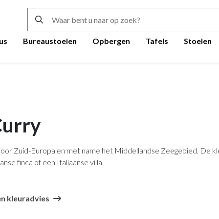
us
Bureaustoelen
Opbergen
Tafels
Stoelen
Curry
d door Zuid-Europa en met name het Middellandse Zeegebied. De kl
 finca of een Italiaanse villa.
n kleuradvies