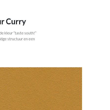
ur Curry
e kleur “taste south!”
tige structuur en een