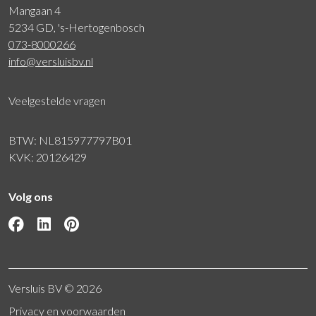
Mangaan 4
5234 GD, 's-Hertogenbosch
073-8000266
info@versluisbv.nl
Veelgestelde vragen
BTW: NL815977797B01
KVK: 20126429
Volg ons
Versluis BV © 2026
Privacy en voorwaarden