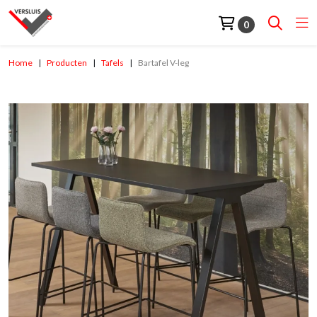
0
Home
Producten
Tafels
Bartafel V-leg