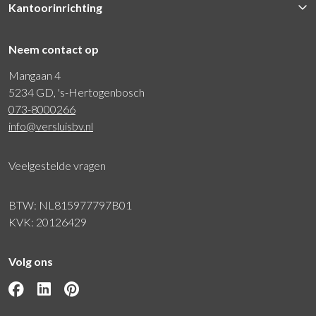
Kantoorinrichting
Neem contact op
Mangaan 4
5234 GD, 's-Hertogenbosch
073-8000266
info@versluisbv.nl
Veelgestelde vragen
BTW: NL815977797B01
KVK: 20126429
Volg ons