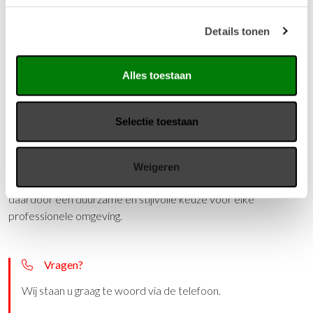
perfect voor gebruik in kantines, vergaderruimtes of creatieve
werkplekken. Met een breedte van 80 cm, een hoogte van
Details tonen
110 cm en een vloerbasis van 74 cm biedt deze tafel een
comfortabele en stabiele opstelling voor staand werken of
Alles toestaan
informeel overleg. Het werkblad is 25 mm dik en afgewerkt
met een 2 mm dikke PVC stootrand, wat extra bescherming
biedt tegen dagelijkse slijtage. De V-leg tafel is leverbaar in
Selectie toestaan
diverse bladkleuren, zodat u eenvoudig een stijl kunt kiezen die
past bij uw interieur. Dankzij het slanke, open onderstel krijgt
de ruimte een lichte en toegankelijke uitstraling. De V-leg
Weigeren
combineert stevigheid met een eigentijds design en is
daardoor een duurzame en stijlvolle keuze voor elke
professionele omgeving.
Vragen?
Wij staan u graag te woord via de telefoon.