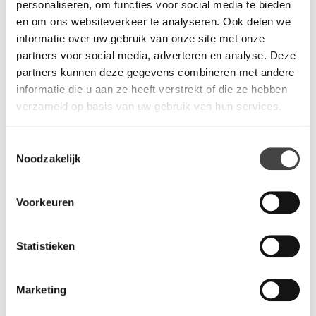
personaliseren, om functies voor social media te bieden
en om ons websiteverkeer te analyseren. Ook delen we
Productinformatie
informatie over uw gebruik van onze site met onze
partners voor social media, adverteren en analyse. Deze
partners kunnen deze gegevens combineren met andere
Specificaties
informatie die u aan ze heeft verstrekt of die ze hebben
verzameld op basis van uw gebruik van hun services.
Leverbaar in diverse bladkleuren
Werkblad 25 mm
Toestemmingsselectie
Voorzien van een 2 mm dik PVC stootrand
Noodzakelijk
Afmetingen: 120 (L) x 80 (B) x 110 (H) cm, 140 (L) x 80 (B)
x 110 (H) cm, 140 (L) x 80 (B) x 110 (H) cm en 180 (L) x 80
Voorkeuren
(B) x 110 (H) cm
Vloerbasis van 74 cm
Wordt ongemonteerd geleverd tenzij u montage
Statistieken
aanvraagt bij het bestellen
Omschrijving
Marketing
De Versluis bartafel V-leg is een moderne en veelzijdige tafel,