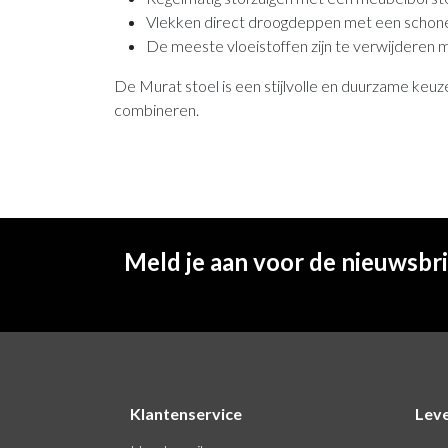
Vlekken direct droogdeppen met een schone d
De meeste vloeistoffen zijn te verwijderen m
De Murat stoel is een stijlvolle en duurzame keuze
combineren.
Meld je aan voor de nieuwsbr
Klantenservice
Lev