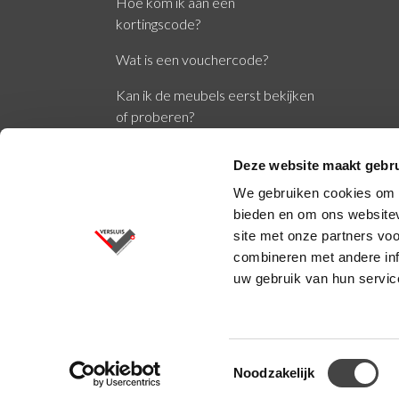
Hoe kom ik aan een
kortingscode?
Wat is een vouchercode?
Kan ik de meubels eerst bekijken
of proberen?
Wat zijn de normen EN1335 en
Deze website maakt gebru
NPR1813?
We gebruiken cookies om c
bieden en om ons websitev
site met onze partners vo
combineren met andere inf
uw gebruik van hun servic
Versluis BV © 2026
Toestemmingsselectie
Noodzakelijk