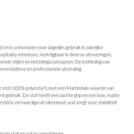
 en is ontworpen voor dagelijks gebruik in zakelijke
itality-interieurs. Verkrijgbaar in diverse uitvoeringen,
pende stijlen en inrichtingsconcepten. De bekleding van
sentatieve en professionele uitstraling.
e stof (100% polyester), met een Martindale-waarde van
t gebruik. De stof heeft een zachte grip en een luxe, matte
tel is vervaardigd uit eikenhout, wat zorgt voor stabiliteit
 om stof en vuil te verwijderen.