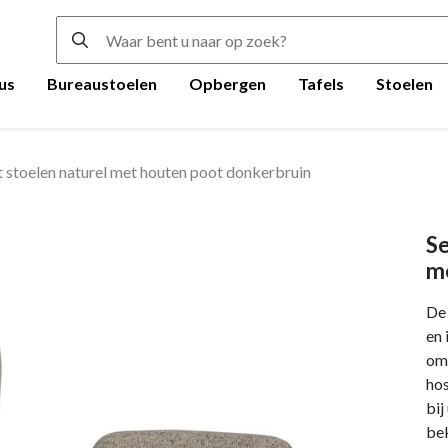
us
Bureaustoelen
Opbergen
Tafels
Stoelen
t stoelen naturel met houten poot donkerbruin
Se
m
De 
en 
omg
hos
bij
bek