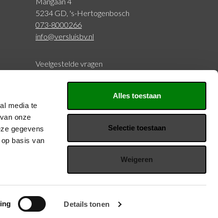
Mangaan 4
5234 GD, 's-Hertogenbosch
073-8000266
info@versluisbv.nl
Veelgestelde vragen
BTW: NL815977797B01
Alles toestaan
KVK: 20126429
al media te
 van onze
Selectie toestaan
deze gegevens
Volg ons
 op basis van
Weigeren
Privacy en voorwaarden
ing
Details tonen