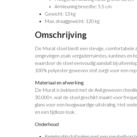
Armleuning breedte: 5.5 cm
Gewicht: 13 kg
Max. draaggewicht: 120 kg
Omschrijving
De Murat stoel biedt een stevige, comfortabele zit
omgevingen zoals vergaderruimtes, kantines en hosp
waardoor de stoel eenvoudig aansluit bij uiteenlo
100% polyester geweven stof zorgt voor een repre
Materiaal en afwerking
De Murat is bekleed met de Anil geweven chenill
30.000+, wat de stoel geschikt maakt voor frequen
glans voor een hoogwaardige uitstraling. Het onders
en een tijdloze look.
Onderhoud
Regelmatig stofzuigen met een meubelborstel