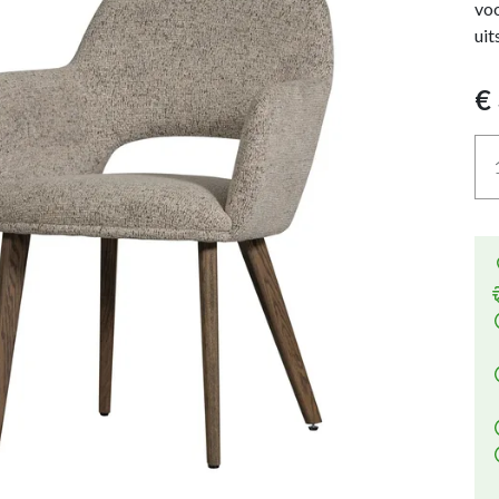
voo
uit
€