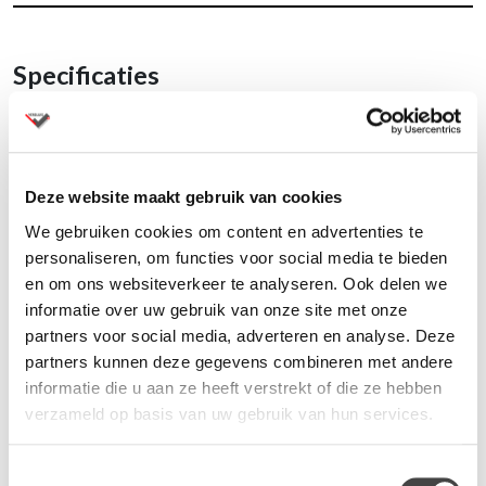
Specificaties
Moderne stoel met zachte grip
Bekleed met Anil stof (100% PES)
Kleur: Geel
Afmetingen:
Deze website maakt gebruik van cookies
Hoogte: 86 cm
We gebruiken cookies om content en advertenties te
Breedte: 61 cm
personaliseren, om functies voor social media te bieden
Diepte: 60 cm
en om ons websiteverkeer te analyseren. Ook delen we
Zithoogte: 50 cm
informatie over uw gebruik van onze site met onze
Zitbreedte: 40 cm
partners voor social media, adverteren en analyse. Deze
Zitdiepte: 46 cm
partners kunnen deze gegevens combineren met andere
Poothoogte: 40 cm
informatie die u aan ze heeft verstrekt of die ze hebben
Diameter poten: 2.4 cm
verzameld op basis van uw gebruik van hun services.
Rugleuning hoogte: 39 cm
Hoogte armleuning vanaf grond: 68 cm
Toestemmingsselectie
Armleuning breedte: 5.5 cm