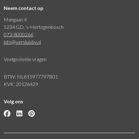
Neem contact op
Mangaan 4
5234 GD, 's-Hertogenbosch
073-8000266
info@versluisbv.nl
Veelgestelde vragen
BTW: NL815977797B01
KVK: 20126429
Volg ons