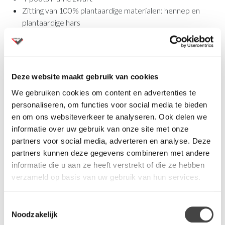
Zitting van 100% plantaardige materialen: hennep en
plantaardige hars
Kuip afgewerkt met lijnolie
Materiaal: kuip hennepvezel, zitting stofset
Omschrijving
Deze website maakt gebruik van cookies
Wanneer je de ambitie hebt om alleen nog duurzame en
We gebruiken cookies om content en advertenties te
circulaire meubels te maken, dan is de Hemp een uitgesproken
personaliseren, om functies voor social media te bieden
ontwerp dan hieraan volledig voldoet. Fabrikant Vepa heeft
en om ons websiteverkeer te analyseren. Ook delen we
deze stelling al vaker geclaimd, en ook nu is zij daarin geslaagd
informatie over uw gebruik van onze site met onze
met de nieuwe stoel Hemp Fine. Een collectie duurzame
partners voor social media, adverteren en analyse. Deze
stoelen, waar onlangs ook een hoge kruk Hemp High aan is
partners kunnen deze gegevens combineren met andere
toegevoegd. De kuipzitting van de Hemp is volledig
informatie die u aan ze heeft verstrekt of die ze hebben
vervaardigd van natuurlijke materialen hennep en de biohars.
verzameld op basis van uw gebruik van hun services.
De stoel die oneindig hernieuwbaar
Toestemmingsselectie
is
Noodzakelijk