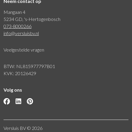
Neem contact op
Mangaan 4
5234 GD, 's-Hertogenbosch
073-8000266
info@versluisbv.nl
Veelgestelde vragen
BTW: NL815977797B01
KVK: 20126429
Volg ons
Versluis BV © 2026