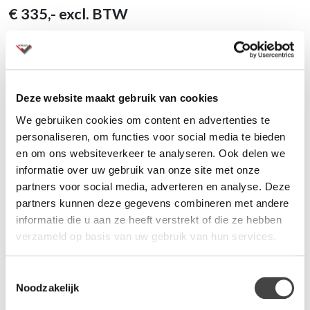
€
335
,- excl. BTW
Toevoegen aan winkelwagen
Deze website maakt gebruik van cookies
Dit model is te bekijken in onze showroom
We gebruiken cookies om content en advertenties te
Levertijd binnen 2 weken
personaliseren, om functies voor social media te bieden
Andere kleuren op
aanvraag
met andere levertijden
en om ons websiteverkeer te analyseren. Ook delen we
Al ruim 80 jaar specialist in kantoormeubelen
informatie over uw gebruik van onze site met onze
Montage op aanvraag
partners voor social media, adverteren en analyse. Deze
Vraag een offerte aan
voor meerdere aantallen
partners kunnen deze gegevens combineren met andere
informatie die u aan ze heeft verstrekt of die ze hebben
verzameld op basis van uw gebruik van hun services.
Toestemmingsselectie
Productinformatie
Noodzakelijk