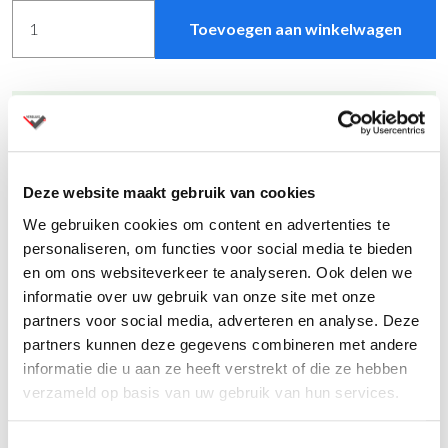
Toevoegen aan winkelwagen
Vind meer producten in onze showroom
Levertijd binnen 2 weken
Andere kleuren op
aanvraag
met andere levertijden
Al ruim 80 jaar specialist in kantoormeubelen
Deze website maakt gebruik van cookies
Montage op aanvraag
We gebruiken cookies om content en advertenties te
Vraag een offerte aan
voor meerdere aantallen
personaliseren, om functies voor social media te bieden
en om ons websiteverkeer te analyseren. Ook delen we
informatie over uw gebruik van onze site met onze
partners voor social media, adverteren en analyse. Deze
partners kunnen deze gegevens combineren met andere
Productinformatie
informatie die u aan ze heeft verstrekt of die ze hebben
verzameld op basis van uw gebruik van hun services.
Toestemmingsselectie