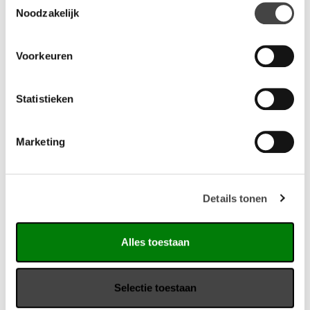
Specificaties
Noodzakelijk
Gewicht: 6 kg
Afmeting: 56x55x103cm (LxBxH)
Voorkeuren
Zithoogte: 77cm
Stapelbare uitvoering
Leverbaar in: zwart, olijf groen, terra, zand/beige en oker
Statistieken
geel
Ook als stoel leverbaar
Marketing
Omschrijving
De barkruk 106 is een klassieke stapelbare barstoel
Details tonen
(Polypropeen). Een populaire en sterke stoel die in elke
inrichting past. Door zijn stijlvolle afwerking is het een mooie
verschijning aan eettafels.
Alles toestaan
Vragen?
Selectie toestaan