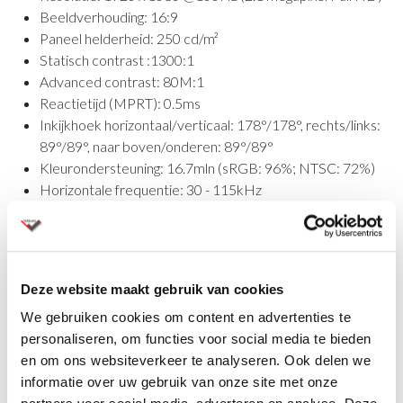
Beeldverhouding: 16:9
Paneel helderheid: 250 cd/m²
Statisch contrast :1300:1
Advanced contrast: 80M:1
Reactietijd (MPRT): 0.5ms
Inkijkhoek horizontaal/verticaal: 178°/178°, rechts/links:
89°/89°, naar boven/onderen: 89°/89°
Kleurondersteuning: 16.7mln (sRGB: 96%; NTSC: 72%)
Horizontale frequentie: 30 - 115kHz
Zichtbaar formaat: 527 x 296.5mm, 20.7 x 11.7"
Pixel pitch: 0.275mm
Kleur: mat, zwart
Video ingang: HDMI x1 (v. 1.4), DisplayPort x1 (v. 1.2)
Deze website maakt gebruik van cookies
HDCP: ja
We gebruiken cookies om content en advertenties te
Hoofdtelefoon aansluiting: ja
personaliseren, om functies voor social media te bieden
Afmetingen B x H x D: 539.5 x 343 (493) x 209,5mm
en om ons websiteverkeer te analyseren. Ook delen we
Gewicht (zonder doos): 5.1kg
informatie over uw gebruik van onze site met onze
Omschrijving