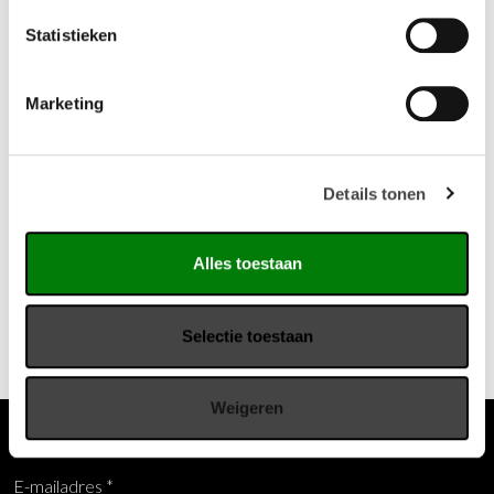
hebben geplaatst bij
DLL
.
Statistieken
Nu extra voordelig geprijsd en kost nu geen € 510,- maar
slechts € 275,- exclusief btw.
Marketing
Dit showroommodel kan een klein krasje bevatten.
Details tonen
Vragen?
Wij staan u graag te woord via de telefoon.
Alles toestaan
073-8000266
Selectie toestaan
Weigeren
Meld je aan voor de nieuwsbrief
E-mailadres
*