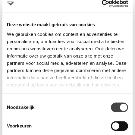
Dit model is te bekijken in onze showroom
Deze website maakt gebruik van cookies
Levertijd binnen 2 weken
Andere kleuren op
aanvraag
met andere levertijden
We gebruiken cookies om content en advertenties te
Al ruim 80 jaar specialist in kantoormeubelen
personaliseren, om functies voor social media te bieden
Montage op aanvraag
en om ons websiteverkeer te analyseren. Ook delen we
Vraag een offerte aan
voor meerdere aantallen
informatie over uw gebruik van onze site met onze
partners voor social media, adverteren en analyse. Deze
partners kunnen deze gegevens combineren met andere
informatie die u aan ze heeft verstrekt of die ze hebben
verzameld op basis van uw gebruik van hun services.
Productinformatie
Toestemmingsselectie
Noodzakelijk
Versluis verrijdbare tafel met rustiek eiken blad. Afmeting 160
x 80 cm. De tafel heeft rubberen wielen met rem en staat op
Voorkeuren
een gelast H-frame. Kijk bijvoorbeeld naar de Valk tafels die wij