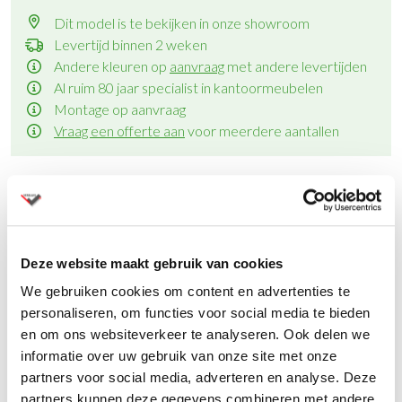
Dit model is te bekijken in onze showroom
Levertijd binnen 2 weken
Andere kleuren op
aanvraag
met andere levertijden
Al ruim 80 jaar specialist in kantoormeubelen
Montage op aanvraag
Vraag een offerte aan
voor meerdere aantallen
Productinformatie
Deze website maakt gebruik van cookies
We gebruiken cookies om content en advertenties te
personaliseren, om functies voor social media te bieden
Vario M10 schuifdeur kastensysteem
en om ons websiteverkeer te analyseren. Ook delen we
informatie over uw gebruik van onze site met onze
Een doordacht sluitmechaniek en optimaal gebruik van het
partners voor social media, adverteren en analyse. Deze
oppervlakte kenmerkt de Vario M10 schuifdeurkast. Met zijn
partners kunnen deze gegevens combineren met andere