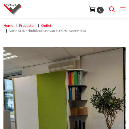
0
Home
Producten
Outlet
Vario M10 schuifdeurkast van € 1.970,- voor € 450,-