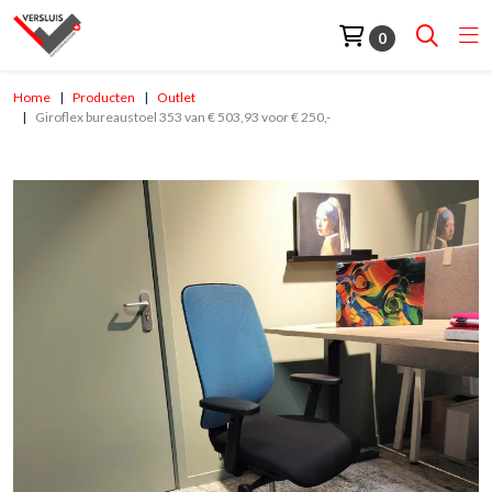
0
Home
Producten
Outlet
Giroflex bureaustoel 353 van € 503,93 voor € 250,-