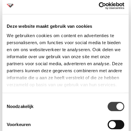
Dit model is te bekijken in onze showroom
Levertijd binnen 2 weken
Deze website maakt gebruik van cookies
Andere kleuren op
aanvraag
met andere levertijden
We gebruiken cookies om content en advertenties te
Al ruim 80 jaar specialist in kantoormeubelen
personaliseren, om functies voor social media te bieden
Montage op aanvraag
en om ons websiteverkeer te analyseren. Ook delen we
Vraag een offerte aan
voor meerdere aantallen
informatie over uw gebruik van onze site met onze
partners voor social media, adverteren en analyse. Deze
partners kunnen deze gegevens combineren met andere
informatie die u aan ze heeft verstrekt of die ze hebben
verzameld op basis van uw gebruik van hun services.
Productinformatie
Toestemmingsselectie
Noodzakelijk
De bureaustoel Giroflex 353 is de stoel die zich leent voor een
persoonlijke touch. Met zijn innovatieve mechanisme past hij
Voorkeuren
zich automatisch aan de gebruiker aan. Dankzij de ideale