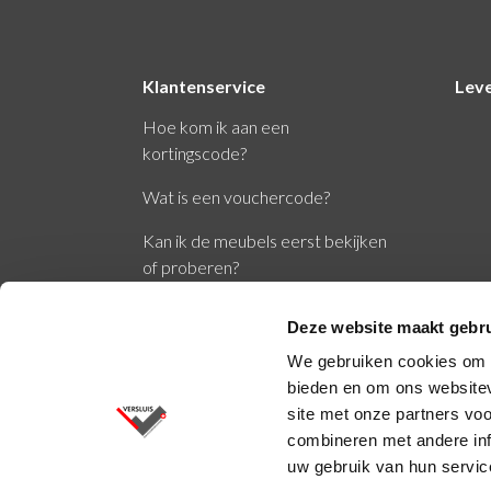
Klantenservice
Lev
Hoe kom ik aan een
kortingscode?
Wat is een vouchercode?
Kan ik de meubels eerst bekijken
of proberen?
Wat zijn de normen EN1335 en
Deze website maakt gebru
NPR1813?
We gebruiken cookies om c
bieden en om ons websitev
site met onze partners vo
combineren met andere inf
uw gebruik van hun servic