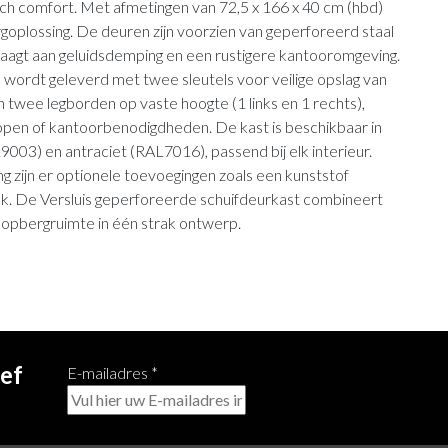
h comfort. Met afmetingen van 72,5 x 166 x 40 cm (hbd)
oplossing. De deuren zijn voorzien van geperforeerd staal
raagt aan geluidsdemping en een rustigere kantooromgeving.
 wordt geleverd met twee sleutels voor veilige opslag van
 twee legborden op vaste hoogte (1 links en 1 rechts),
pen of kantoorbenodigdheden. De kast is beschikbaar in
003) en antraciet (RAL7016), passend bij elk interieur.
ing zijn er optionele toevoegingen zoals een kunststof
bak. De Versluis geperforeerde schuifdeurkast combineert
ke opbergruimte in één strak ontwerp.
ief
E-mailadres
*