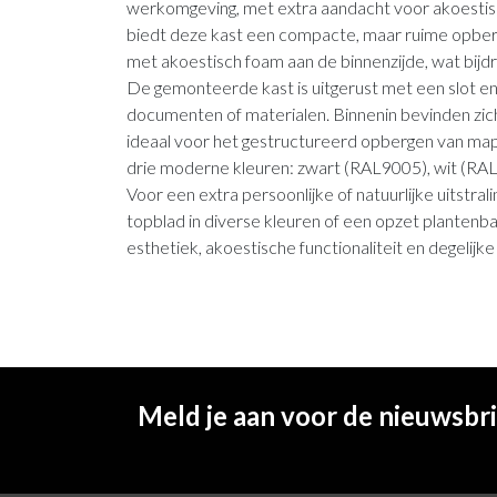
werkomgeving, met extra aandacht voor akoestisc
biedt deze kast een compacte, maar ruime opberg
met akoestisch foam aan de binnenzijde, wat bijd
De gemonteerde kast is uitgerust met een slot en
documenten of materialen. Binnenin bevinden zich
ideaal voor het gestructureerd opbergen van map
drie moderne kleuren: zwart (RAL9005), wit (RAL9
Voor een extra persoonlijke of natuurlijke uitstral
topblad in diverse kleuren of een opzet planten
esthetiek, akoestische functionaliteit en degelij
Meld je aan voor de nieuwsbr