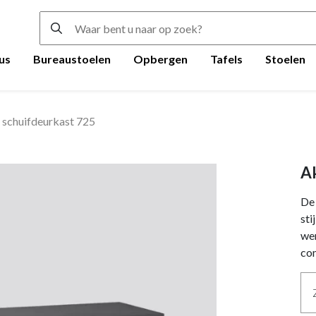
us
Bureaustoelen
Opbergen
Tafels
Stoelen
 schuifdeurkast 725
Ak
De 
sti
we
co