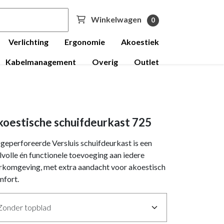
Winkelwagen
0
Verlichting
Ergonomie
Akoestiek
Kabelmanagement
Overig
Outlet
oestische schuifdeurkast 725
geperforeerde Versluis schuifdeurkast is een
jlvolle én functionele toevoeging aan iedere
rkomgeving, met extra aandacht voor akoestisch
mfort.