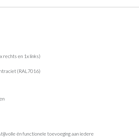
 rechts en 1x links)
ntraciet (RAL7016)
ren
tijlvolle én functionele toevoeging aan iedere