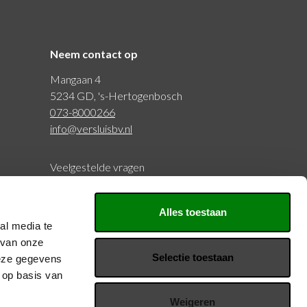
Neem contact op
Mangaan 4
5234 GD, 's-Hertogenbosch
073-8000266
info@versluisbv.nl
Veelgestelde vragen
BTW: NL815977797B01
Alles toestaan
KVK: 20126429
al media te
 van onze
Selectie toestaan
deze gegevens
Volg ons
 op basis van
Weigeren