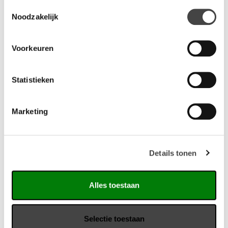
Toestemmingsselectie
Noodzakelijk
Specificaties
Voorkeuren
Kleur: wit of zwart
Lengtematen:
Statistieken
95 cm met 1 kabeldoorvoer
115 cm met 1 kabeldoorvoer
135 cm met 2 kabeldoorvoeren
Marketing
Omschrijving
Dit is een vast gemonteerde kabelgoot met 1 of 2 ronde
Details tonen
uitsparingen voor eenvoudige en gekanaliseerde doorvoer.
Eenvoudige montage voor efficiënt en overzichtelijk
Alles toestaan
kabelmanagement.
Selectie toestaan
Vragen?