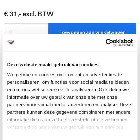
€
31
,- excl. BTW
Toevoegen aan winkelwagen
Vind meer producten in onze showroom
Deze website maakt gebruik van cookies
Levertijd binnen 2 weken
We gebruiken cookies om content en advertenties te
Andere kleuren op
aanvraag
met andere levertijden
personaliseren, om functies voor social media te bieden
Al ruim 80 jaar specialist in kantoormeubelen
en om ons websiteverkeer te analyseren. Ook delen we
Montage op aanvraag
informatie over uw gebruik van onze site met onze
Vraag een offerte aan
voor meerdere aantallen
partners voor social media, adverteren en analyse. Deze
partners kunnen deze gegevens combineren met andere
informatie die u aan ze heeft verstrekt of die ze hebben
verzameld op basis van uw gebruik van hun services.
Productinformatie