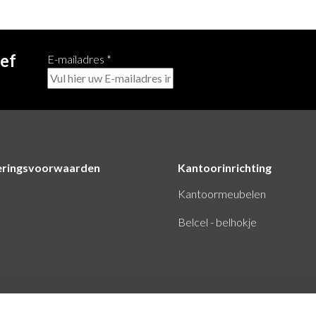
ief
E-mailadres
*
eringsvoorwaarden
Kantoorinrichting
Kantoormeubelen
Belcel - belhokje