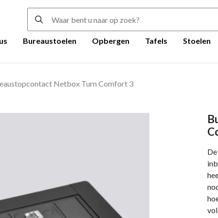
us
Bureaustoelen
Opbergen
Tafels
Stoelen
eaustopcontact Netbox Turn Comfort 3
B
C
De
inb
hee
nod
hoe
vol