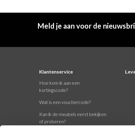
Meld je aan voor de nieuwsbr
Klantenservice
Lev
Hoe kom ik aan een
kortingscode?
Wat is een vouchercode?
Kan ik de meubels eerst bekijken
of proberen?
Wat zijn de normen EN1335 en