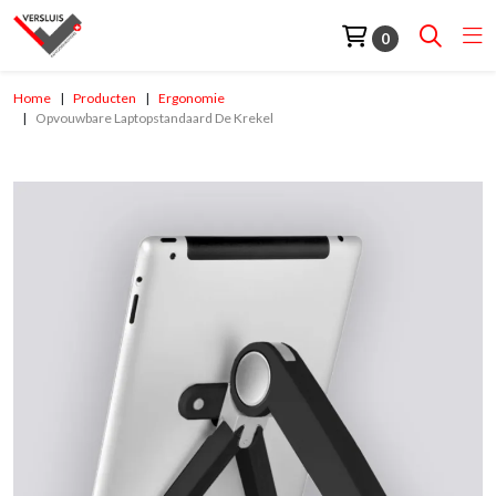
0
Home
Producten
Ergonomie
Opvouwbare Laptopstandaard De Krekel