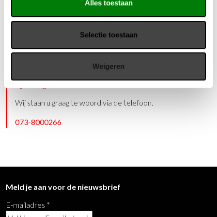
Alles toestaan
standaard kan in 6 verschillende hoeken worden uitgeklapt,
van bijna rechtop tot bijna horizontaal. Deze strak ontworpen
laptopstandaard is leverbaar in één kleur: zwart met
Selectie toestaan
zilverkleurige accenten. De Krekel laptopstandaard wordt
geleverd met een opbergtasje.
Weigeren
Vragen?
Wij staan u graag te woord via de telefoon.
073-8000266
Meld je aan voor de nieuwsbrief
E-mailadres
*