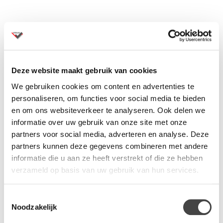
Productinformatie
Specificaties
Deze website maakt gebruik van cookies
We gebruiken cookies om content en advertenties te
Soort wielen: multifunctioneel (voor harde en zachte
personaliseren, om functies voor social media te bieden
ondergrond)
en om ons websiteverkeer te analyseren. Ook delen we
Voetenkruis: zwart kunststof of aluminium gepolijst
informatie over uw gebruik van onze site met onze
Norm: NEN-EN1335
partners voor social media, adverteren en analyse. Deze
Schuifzitting: ja
partners kunnen deze gegevens combineren met andere
Zithoogte verstelling
informatie die u aan ze heeft verstrekt of die ze hebben
Zithoogtebereik: 47 t/m 58,5 cm
verzameld op basis van uw gebruik van hun services.
Zittingbreedte: 46 cm
Zitdiepte: 48,7 t/m 54,5 cm
Toestemmingsselectie
Totale hoogte: 98 t/m 109,5 cm
Noodzakelijk
Totale diepte: 56,7 t/m 62,5 cm