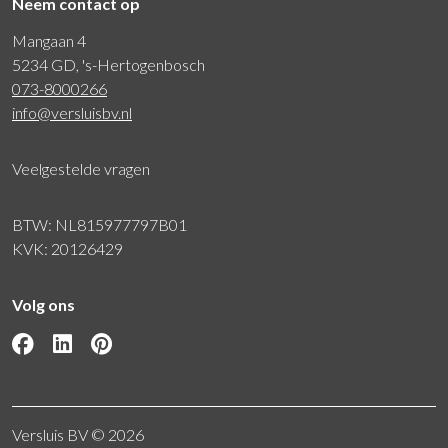
Neem contact op
Mangaan 4
5234 GD, 's-Hertogenbosch
073-8000266
info@versluisbv.nl
Veelgestelde vragen
BTW: NL815977797B01
KVK: 20126429
Volg ons
Versluis BV © 2026