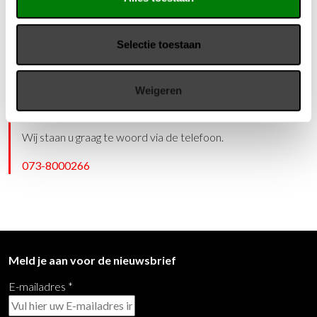
lichaamsgewicht, zodat u steeds de optimale ondersteuning
krijgt. De revolutionaire gewichtsautomatiek verlegt de
grenzen van ergonomie en comfort en biedt dé passende
Selectie toestaan
oplossing voor ieder toepassingsgebied.
Weigeren
Vragen?
Wij staan u graag te woord via de telefoon.
073-8000266
Meld je aan voor de nieuwsbrief
E-mailadres
*