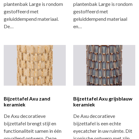
plantenbak Large is rondom
plantenbak Large is rondom
gestoffeerd met
gestoffeerd met
geluiddempend materiaal.
geluiddempend materiaal
De…
en…
Bijzettafel Axu zand
Bijzettafel Axu grijsblauw
keramiek
keramiek
De Axu decoratieve
De Axu decoratieve
bijzettafel brengt stijl en
bijzettafel is een echte
functionaliteit samen in één
eyecatcher in uw ruimte. Dit
opvallend ontwerp. Deze…
iconische ontwerp met zijn…