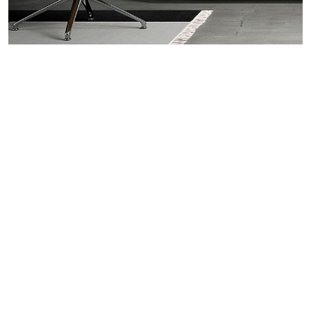
Meld je aan voor de nieuwsbrief
E-mailadres
*
Meld je aan voor de nieuwsbrief
Klantenservice
Leveringsvoorwaarden